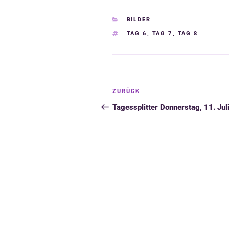
b
s
l
e
t
o
A
n
e
KATEGORIEN
BILDER
o
p
g
r
SCHLAGWÖRTER
TAG 6
,
TAG 7
,
TAG 8
k
p
e
r
Beitragsnavigation
Vorheriger
ZURÜCK
Beitrag
Tagessplitter Donnerstag, 11. Jul