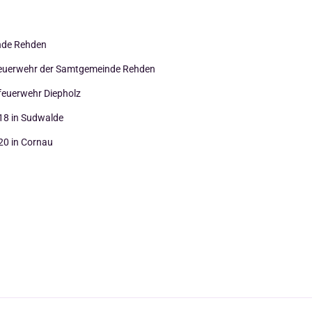
de Rehden
 Feuerwehr der Samtgemeinde Rehden
feuerwehr Diepholz
018 in Sudwalde
20 in Cornau