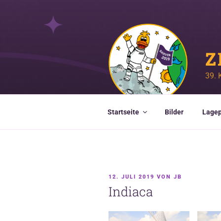
Zum
Inhalt
springen
Z
39. 
Startseite
Bilder
Lagep
VERÖFFENTLICHT
12. JULI 2019
VON
JB
AM
Indiaca