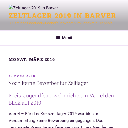
Zum
Inhalt
ZELTLAGER 2019 IN BARVER
springen
39. Kreiszeltlager der Jugendfeuerwehren im Landkreis Diepholz
Menü
MONAT:
MÄRZ 2016
VERÖFFENTLICHT
7. MÄRZ 2016
AM
Noch keine Bewerber für Zeltlager
Kreis-Jugendfeuerwehr richtet in Varrel den
Blick auf 2019
Varrel – Für das Kreiszeltlager 2019 war bis zur
Versammlung keine Bewerbung eingegangen. Das
verkündete Kreis-Jugendfeuerwehrwart Lars Genthe bei