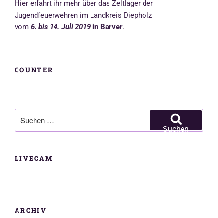
o
p
g
r
Hier erfahrt ihr mehr über das Zeltlager der
k
p
e
Jugendfeuerwehren im Landkreis Diepholz
r
vom
6. bis 14. Juli 2019
in Barver
.
COUNTER
Suchen
nach:
Suchen
LIVECAM
ARCHIV