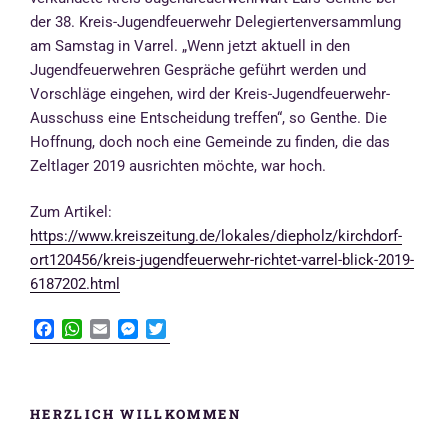
der 38. Kreis-Jugendfeuerwehr Delegiertenversammlung
am Samstag in Varrel. „Wenn jetzt aktuell in den
Jugendfeuerwehren Gespräche geführt werden und
Vorschläge eingehen, wird der Kreis-Jugendfeuerwehr-
Ausschuss eine Entscheidung treffen“, so Genthe. Die
Hoffnung, doch noch eine Gemeinde zu finden, die das
Zeltlager 2019 ausrichten möchte, war hoch.
Zum Artikel:
https://www.kreiszeitung.de/lokales/diepholz/kirchdorf-
ort120456/kreis-jugendfeuerwehr-richtet-varrel-blick-2019-
6187202.html
F
W
E
M
T
a
h
m
e
w
c
a
a
s
i
e
t
i
s
t
b
s
l
e
t
HERZLICH WILLKOMMEN
o
A
n
e