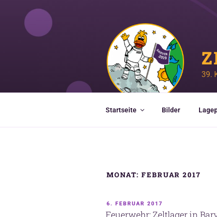
Zum
Inhalt
springen
Z
39. 
Startseite
Bilder
Lagep
MONAT:
FEBRUAR 2017
VERÖFFENTLICHT
6. FEBRUAR 2017
AM
Feuerwehr: Zeltlager in Bar