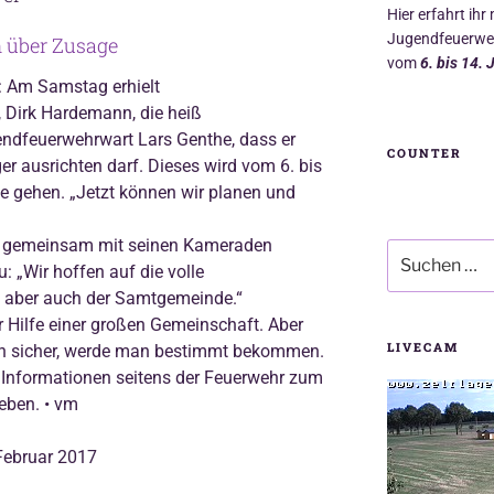
Hier erfahrt ihr
Jugendfeuerweh
h über Zusage
vom
6. bis 14. 
ll: Am Samstag erhielt
, Dirk Hardemann, die heiß
endfeuerwehrwart Lars Genthe, dass er
COUNTER
r ausrichten darf. Dieses wird vom 6. bis
e gehen. „Jetzt können wir planen und
er gemeinsam mit seinen Kameraden
Suchen
: „Wir hoffen auf die volle
nach:
, aber auch der Samtgemeinde.“
r Hilfe einer großen Gemeinschaft. Aber
LIVECAM
ann sicher, werde man bestimmt bekommen.
e Informationen seitens der Feuerwehr zum
eben. • vm
 Februar 2017