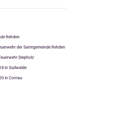
de Rehden
 Feuerwehr der Samtgemeinde Rehden
feuerwehr Diepholz
018 in Sudwalde
20 in Cornau