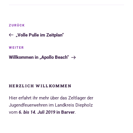
r
Beitragsnavigation
Vorheriger
ZURÜCK
Beitrag
„Volle Pulle im Zeitplan“
Nächster
WEITER
Beitrag
Willkommen in „Apollo Beach“
HERZLICH WILLKOMMEN
Hier erfahrt ihr mehr über das Zeltlager der
Jugendfeuerwehren im Landkreis Diepholz
vom
6. bis 14. Juli 2019
in Barver
.