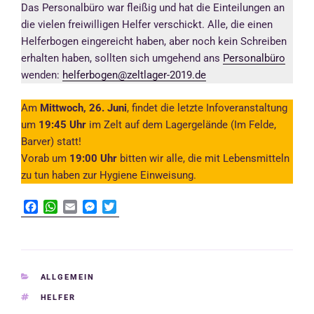
Das Personalbüro war fleißig und hat die Einteilungen an
die vielen freiwilligen Helfer verschickt. Alle, die einen
Helferbogen eingereicht haben, aber noch kein Schreiben
erhalten haben, sollten sich umgehend ans
Personalbüro
wenden:
helferbogen@zeltlager-2019.de
Am
Mittwoch, 26. Juni
, findet die letzte Infoveranstaltung
um
19:45 Uhr
im Zelt auf dem Lagergelände (Im Felde,
Barver) statt!
Vorab um
19:00 Uhr
bitten wir alle, die mit Lebensmitteln
zu tun haben zur Hygiene Einweisung.
F
W
E
M
T
a
h
m
e
w
c
a
a
s
i
e
t
i
s
t
b
s
l
e
t
o
A
n
e
KATEGORIEN
ALLGEMEIN
o
p
g
r
SCHLAGWÖRTER
HELFER
k
p
e