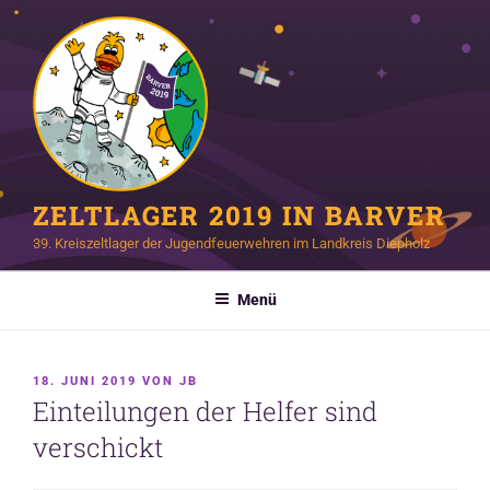
Zum
Inhalt
springen
ZELTLAGER 2019 IN BARVER
39. Kreiszeltlager der Jugendfeuerwehren im Landkreis Diepholz
Menü
VERÖFFENTLICHT
18. JUNI 2019
VON
JB
AM
Einteilungen der Helfer sind
verschickt