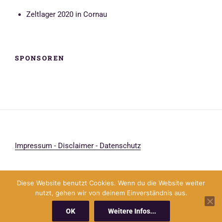
Zeltlager 2020 in Cornau
SPONSOREN
Impressum - Disclaimer - Datenschutz
Diese Website benutzt Cookies. Wenn du die Website weiter
nutzt, gehen wir von deinem Einverständnis aus.
Facebook
Instagram
E-
Whatsapp
Facebook
Mail
OK
Weitere Infos...