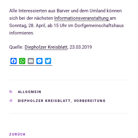
Alle Interessierten aus Barver und dem Umland können
sich bei der nächsten
Informationsveranstaltung
am
Sonntag, 28. April, ab 15 Uhr im Dorfgemeinschaftshaus
informieren.
Quelle:
Diepholzer Kreisblatt
, 23.03.2019
F
W
E
M
T
a
h
m
e
w
c
a
a
s
i
e
t
i
s
t
b
s
l
e
t
o
A
n
e
KATEGORIEN
ALLGEMEIN
o
p
g
r
SCHLAGWÖRTER
DIEPHOLZER KREISBLATT
,
VORBEREITUNG
k
p
e
r
Beitragsnavigation
Vorheriger
ZURÜCK