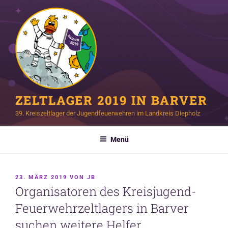
Zum
Inhalt
springen
ZELTLAGER 2019 IN BARVER
39. Kreiszeltlager der Jugendfeuerwehren im Landkreis Diepholz
Menü
VERÖFFENTLICHT
23. MÄRZ 2019
VON
JB
AM
Organisatoren des Kreisjugend-
Feuerwehrzeltlagers in Barver
suchen weitere Helfer