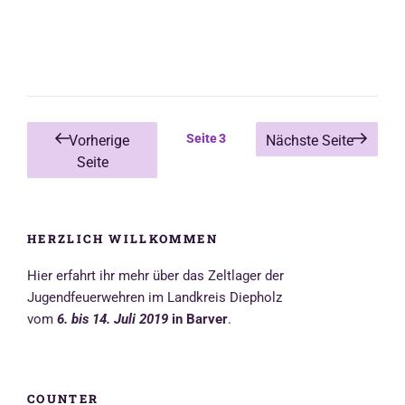
o
p
g
r
k
p
e
r
Seitennummerierung
Seite
3
Vorherige
Nächste Seite
der
Seite
Beiträge
HERZLICH WILLKOMMEN
Hier erfahrt ihr mehr über das Zeltlager der
Jugendfeuerwehren im Landkreis Diepholz
vom
6. bis 14. Juli 2019
in Barver
.
COUNTER