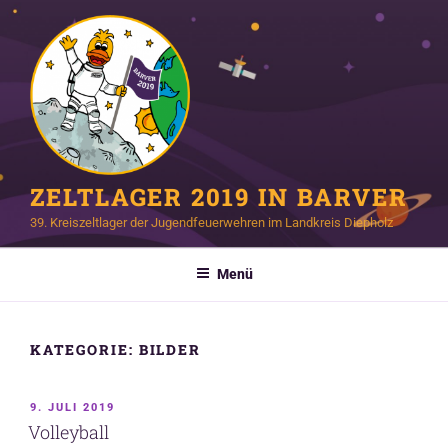
Zum
Inhalt
springen
ZELTLAGER 2019 IN BARVER
39. Kreiszeltlager der Jugendfeuerwehren im Landkreis Diepholz
Menü
KATEGORIE:
BILDER
VERÖFFENTLICHT
9. JULI 2019
AM
Volleyball